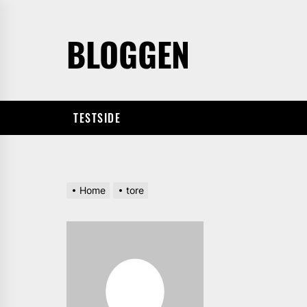
Skip
to
BLOGGEN
the
content
TESTSIDE
Home
tore