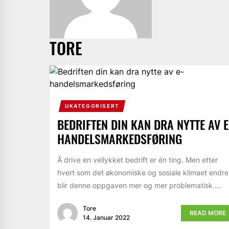
TORE
UKATEGORISERT
BEDRIFTEN DIN KAN DRA NYTTE AV E
HANDELSMARKEDSFØRING
Å drive en vellykket bedrift er én ting. Men etter
hvert som det økonomiske og sosiale klimaet endre
blir denne oppgaven mer og mer problematisk....
Tore
READ MORE
14. Januar 2022